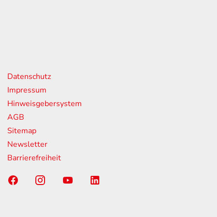
08:00 - 13:00 Uhr
geschlossen
nks
Datenschutz
Impressum
Hinweisgebersystem
AGB
Sitemap
Newsletter
Barrierefreiheit
Sponsoring-Partner