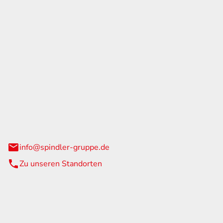
GmbH & Co. KG
traße 108
urg
info@spindler-gruppe.de
Zu unseren Standorten
eiten
itag
07:00 - 18:00 Uhr