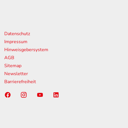
geschlossen
nks
Datenschutz
Impressum
Hinweisgebersystem
AGB
Sitemap
Newsletter
Barrierefreiheit
Sponsoring-Partner