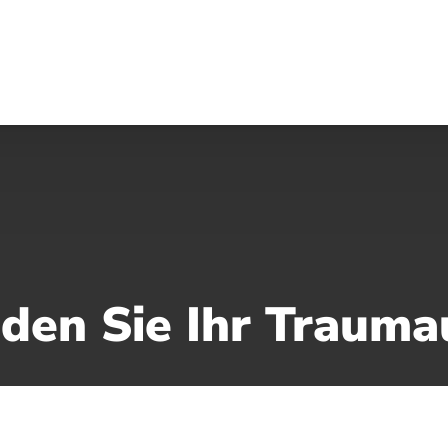
nden Sie Ihr Trauma