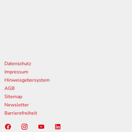
eiten
itag
07:00 - 18:00 Uhr
08:00 - 13:00 Uhr
geschlossen
nks
Datenschutz
Impressum
Hinweisgebersystem
AGB
Sitemap
Newsletter
Barrierefreiheit