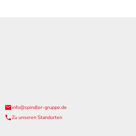
GmbH & Co. KG
traße 108
urg
info@spindler-gruppe.de
Zu unseren Standorten