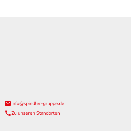
GmbH & Co. KG
traße 108
urg
info@spindler-gruppe.de
Zu unseren Standorten