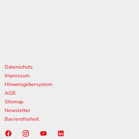
eiten
itag
07:00 - 18:00 Uhr
08:00 - 13:00 Uhr
geschlossen
nks
Datenschutz
Impressum
Hinweisgebersystem
AGB
Sitemap
Newsletter
Barrierefreiheit