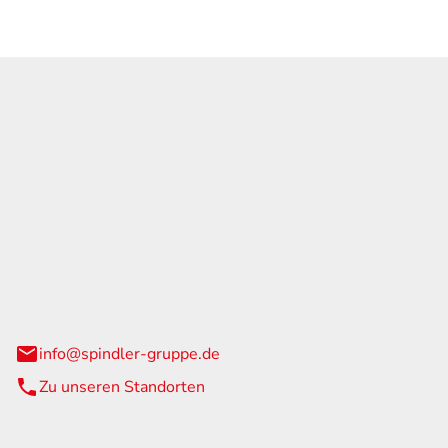
GmbH & Co. KG
traße 108
urg
info@spindler-gruppe.de
Zu unseren Standorten