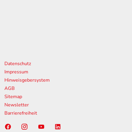
eiten
itag
07:00 - 18:00 Uhr
08:00 - 13:00 Uhr
geschlossen
nks
Datenschutz
Impressum
Hinweisgebersystem
AGB
Sitemap
Newsletter
Barrierefreiheit