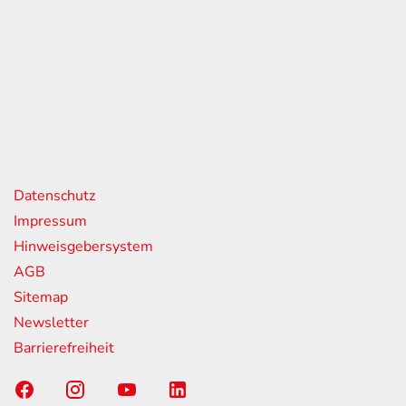
eiten
itag
07:00 - 18:00 Uhr
08:00 - 13:00 Uhr
geschlossen
nks
Datenschutz
Impressum
Hinweisgebersystem
AGB
Sitemap
Newsletter
Barrierefreiheit