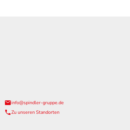
GmbH & Co. KG
traße 108
urg
info@spindler-gruppe.de
Zu unseren Standorten