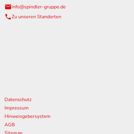
info@spindler-gruppe.de
Zu unseren Standorten
eiten
itag
07:00 - 18:00 Uhr
08:00 - 13:00 Uhr
geschlossen
nks
Datenschutz
Impressum
Hinweisgebersystem
AGB
Sitemap