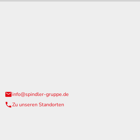
GmbH & Co. KG
traße 108
urg
info@spindler-gruppe.de
Zu unseren Standorten
eiten