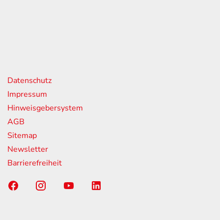
itag
07:00 - 18:00 Uhr
08:00 - 13:00 Uhr
geschlossen
nks
Datenschutz
Impressum
Hinweisgebersystem
AGB
Sitemap
Newsletter
Barrierefreiheit
Sponsoring-Partner