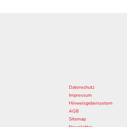
n
weitere Links
Sponsorin
Partner
Datenschutz
18:00 Uhr
Impressum
13:00 Uhr
Hinweisgebersystem
ssen
AGB
Sitemap