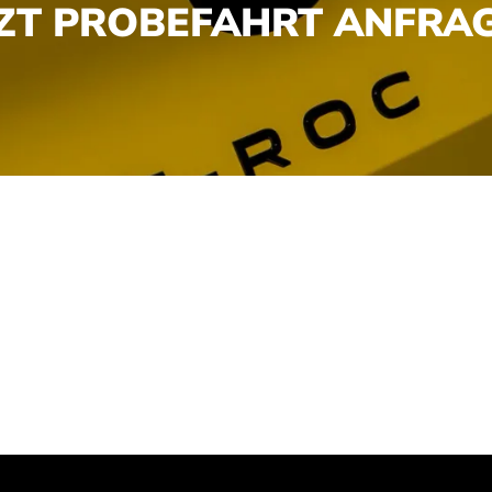
TZT PROBEFAHRT ANFRAG
ONIERT'S?
ren persönlichen Kontaktdaten aus.
n, zwecks einer Terminvereinbarung