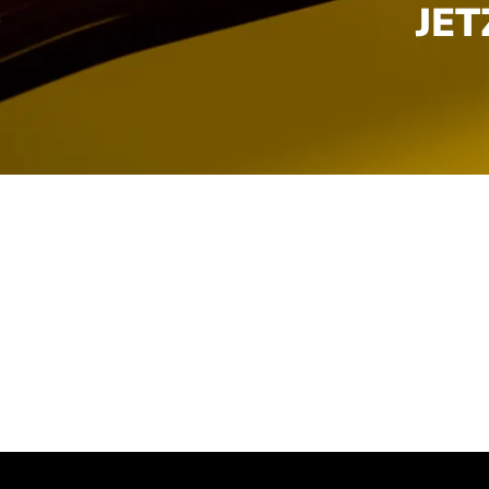
JE
WIE FUNKTI
üllen Sie das Formular unten mit Ih
r melden uns im Anschluss bei Ihne