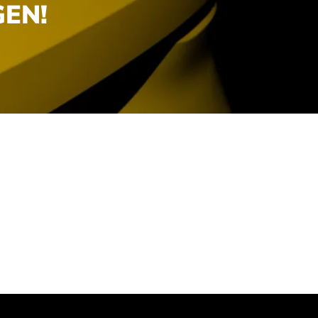
EN!
.