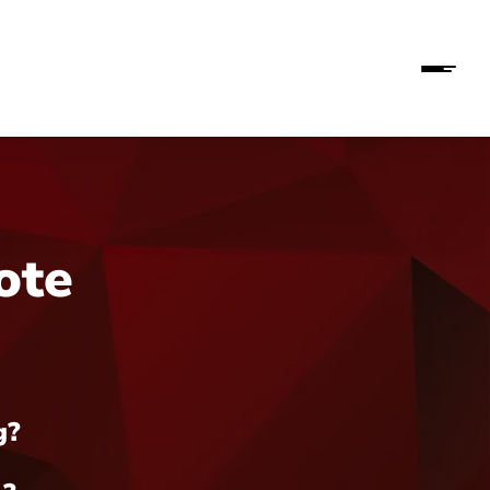
ote
g?