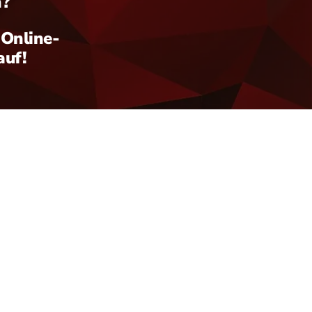
n?
 Online-
auf!