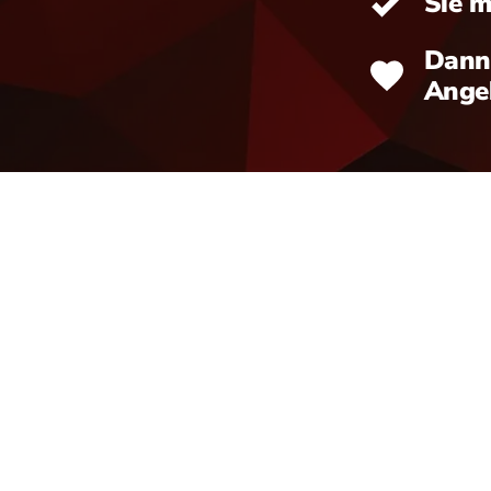
Sie m
Dann 
Angeb
ende aufgepasst: Wir haben Specia