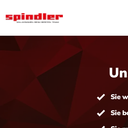
Un
Sie w
Sie b