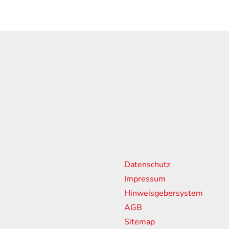
n
weitere Links
Sponsorin
Partner
Datenschutz
18:00 Uhr
Impressum
13:00 Uhr
Hinweisgebersystem
ssen
AGB
Sitemap