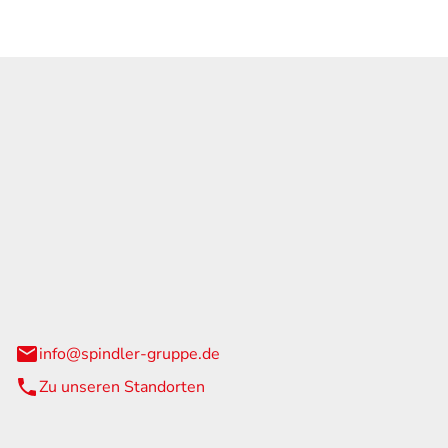
GmbH & Co. KG
traße 108
urg
info@spindler-gruppe.de
Zu unseren Standorten