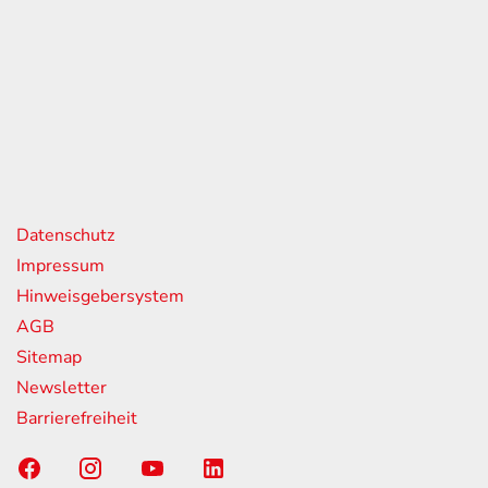
eiten
itag
07:00 - 18:00 Uhr
08:00 - 13:00 Uhr
geschlossen
nks
Datenschutz
Impressum
Hinweisgebersystem
AGB
Sitemap
Newsletter
Barrierefreiheit