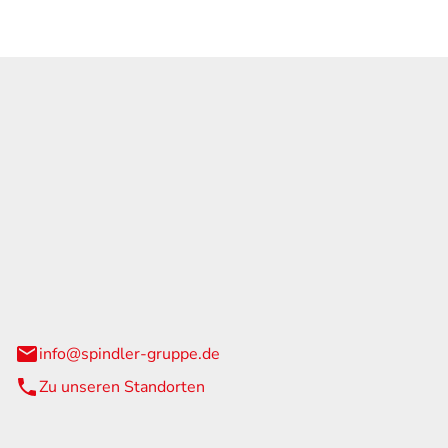
GmbH & Co. KG
traße 108
urg
info@spindler-gruppe.de
Zu unseren Standorten