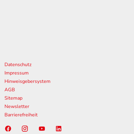
eiten
itag
07:00 - 18:00 Uhr
08:00 - 13:00 Uhr
geschlossen
nks
Datenschutz
Impressum
Hinweisgebersystem
AGB
Sitemap
Newsletter
Barrierefreiheit