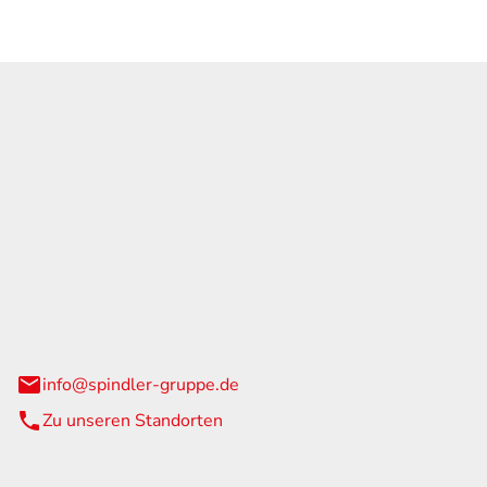
GmbH & Co. KG
traße 108
urg
info@spindler-gruppe.de
Zu unseren Standorten