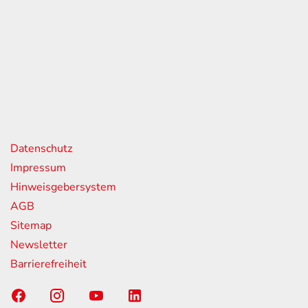
eiten
itag
07:00 - 18:00 Uhr
08:00 - 13:00 Uhr
geschlossen
nks
Datenschutz
Impressum
Hinweisgebersystem
AGB
Sitemap
Newsletter
Barrierefreiheit