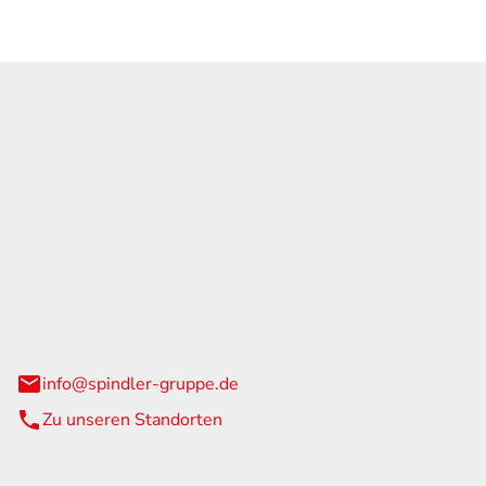
GmbH & Co. KG
traße 108
urg
info@spindler-gruppe.de
Zu unseren Standorten