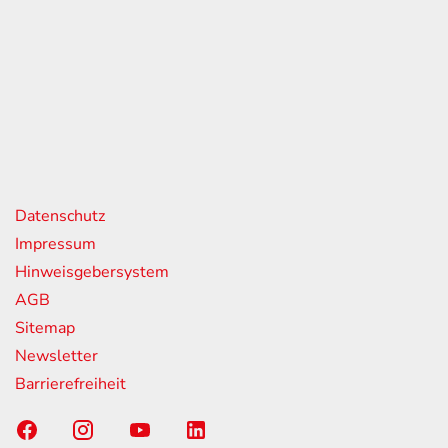
eiten
itag
07:00 - 18:00 Uhr
08:00 - 13:00 Uhr
geschlossen
nks
Datenschutz
Impressum
Hinweisgebersystem
AGB
Sitemap
Newsletter
Barrierefreiheit