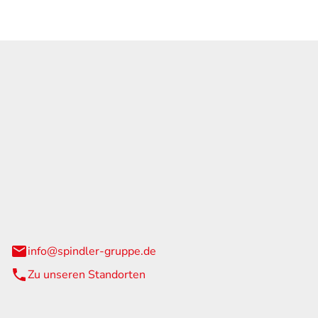
GmbH & Co. KG
traße 108
urg
info@spindler-gruppe.de
Zu unseren Standorten