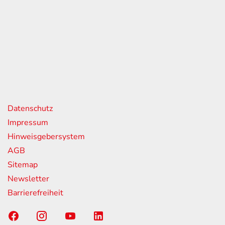
eiten
itag
07:00 - 18:00 Uhr
08:00 - 13:00 Uhr
geschlossen
nks
Datenschutz
Impressum
Hinweisgebersystem
AGB
Sitemap
Newsletter
Barrierefreiheit