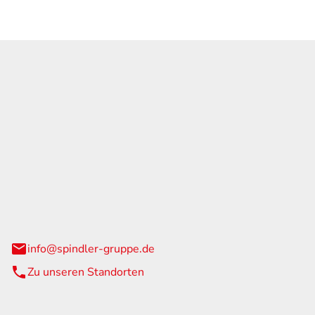
GmbH & Co. KG
traße 108
urg
info@spindler-gruppe.de
Zu unseren Standorten