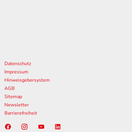
eiten
itag
07:00 - 18:00 Uhr
08:00 - 13:00 Uhr
geschlossen
nks
Datenschutz
Impressum
Hinweisgebersystem
AGB
Sitemap
Newsletter
Barrierefreiheit