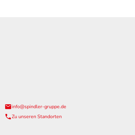
GmbH & Co. KG
traße 108
urg
info@spindler-gruppe.de
Zu unseren Standorten