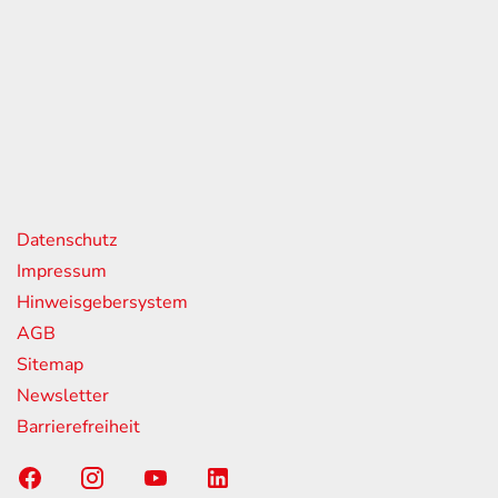
eiten
itag
07:00 - 18:00 Uhr
08:00 - 13:00 Uhr
geschlossen
nks
Datenschutz
Impressum
Hinweisgebersystem
AGB
Sitemap
Newsletter
Barrierefreiheit