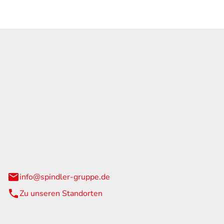
GmbH & Co. KG
traße 108
urg
info@spindler-gruppe.de
Zu unseren Standorten