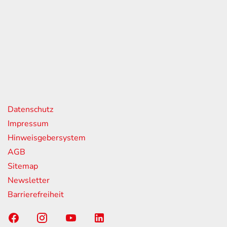
eiten
itag
07:00 - 18:00 Uhr
08:00 - 13:00 Uhr
geschlossen
nks
Datenschutz
Impressum
Hinweisgebersystem
AGB
Sitemap
Newsletter
Barrierefreiheit