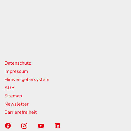
eiten
itag
07:00 - 18:00 Uhr
08:00 - 13:00 Uhr
geschlossen
nks
Datenschutz
Impressum
Hinweisgebersystem
AGB
Sitemap
Newsletter
Barrierefreiheit