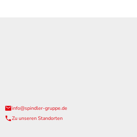
GmbH & Co. KG
traße 108
urg
info@spindler-gruppe.de
Zu unseren Standorten