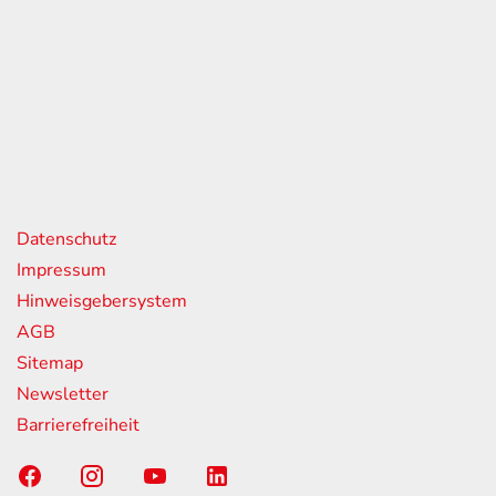
eiten
itag
07:00 - 18:00 Uhr
08:00 - 13:00 Uhr
geschlossen
nks
Datenschutz
Impressum
Hinweisgebersystem
AGB
Sitemap
Newsletter
Barrierefreiheit