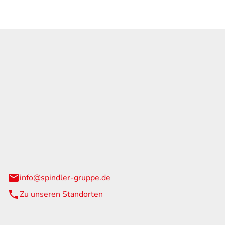
GmbH & Co. KG
traße 108
urg
info@spindler-gruppe.de
Zu unseren Standorten