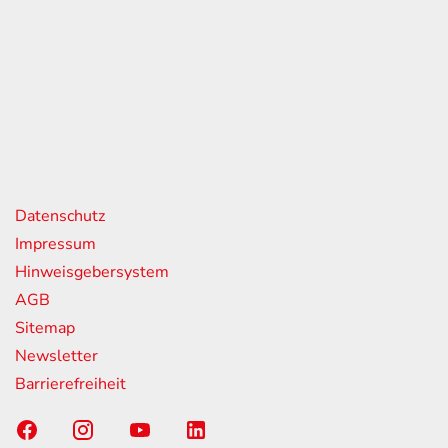
eiten
itag
07:00 - 18:00 Uhr
08:00 - 13:00 Uhr
geschlossen
nks
Datenschutz
Impressum
Hinweisgebersystem
AGB
Sitemap
Newsletter
Barrierefreiheit