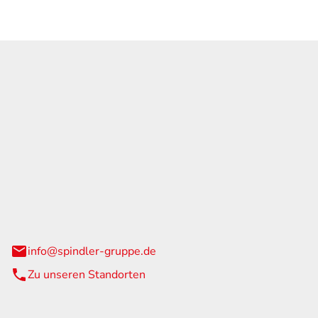
GmbH & Co. KG
traße 108
urg
info@spindler-gruppe.de
Zu unseren Standorten