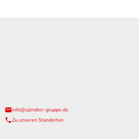
GmbH & Co. KG
traße 108
urg
info@spindler-gruppe.de
Zu unseren Standorten