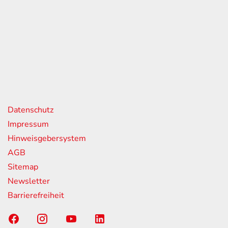
eiten
itag
07:00 - 18:00 Uhr
08:00 - 13:00 Uhr
geschlossen
nks
Datenschutz
Impressum
Hinweisgebersystem
AGB
Sitemap
Newsletter
Barrierefreiheit