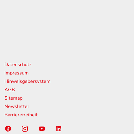
eiten
itag
07:00 - 18:00 Uhr
08:00 - 13:00 Uhr
geschlossen
nks
Datenschutz
Impressum
Hinweisgebersystem
AGB
Sitemap
Newsletter
Barrierefreiheit