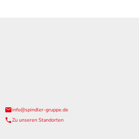
GmbH & Co. KG
traße 108
urg
info@spindler-gruppe.de
Zu unseren Standorten