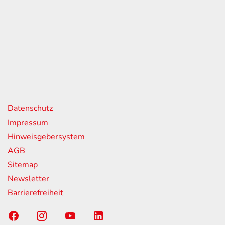
eiten
itag
07:00 - 18:00 Uhr
08:00 - 13:00 Uhr
geschlossen
nks
Datenschutz
Impressum
Hinweisgebersystem
AGB
Sitemap
Newsletter
Barrierefreiheit