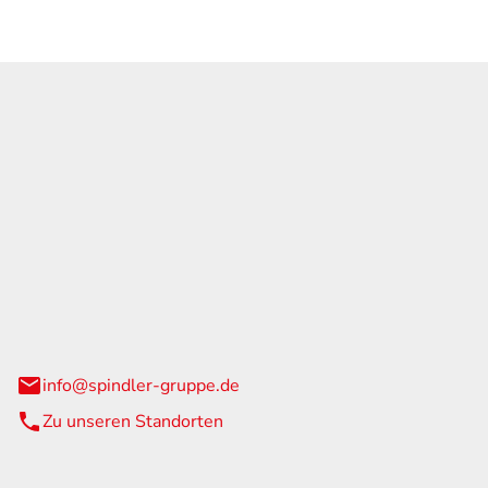
GmbH & Co. KG
traße 108
urg
info@spindler-gruppe.de
Zu unseren Standorten