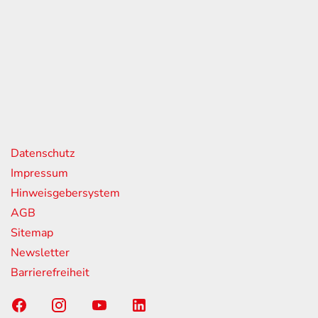
eiten
itag
07:00 - 18:00 Uhr
08:00 - 13:00 Uhr
geschlossen
nks
Datenschutz
Impressum
Hinweisgebersystem
AGB
Sitemap
Newsletter
Barrierefreiheit