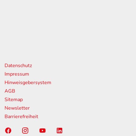
eiten
itag
07:00 - 18:00 Uhr
08:00 - 13:00 Uhr
geschlossen
nks
Datenschutz
Impressum
Hinweisgebersystem
AGB
Sitemap
Newsletter
Barrierefreiheit