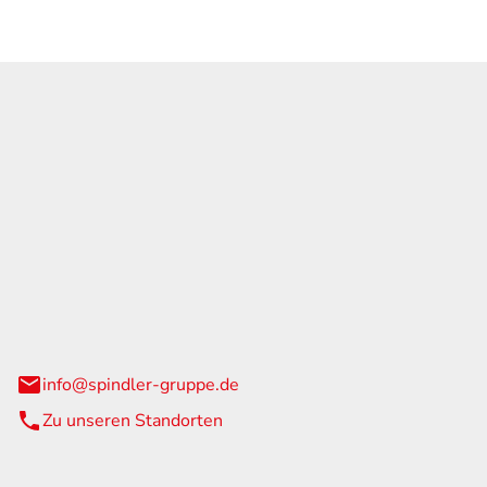
GmbH & Co. KG
traße 108
urg
info@spindler-gruppe.de
Zu unseren Standorten