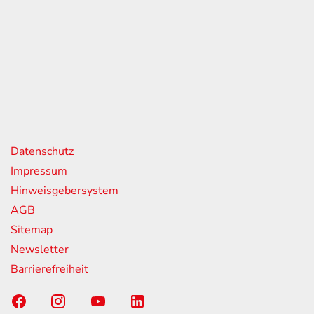
eiten
itag
07:00 - 18:00 Uhr
08:00 - 13:00 Uhr
geschlossen
nks
Datenschutz
Impressum
Hinweisgebersystem
AGB
Sitemap
Newsletter
Barrierefreiheit