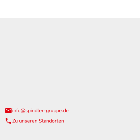
GmbH & Co. KG
traße 108
urg
info@spindler-gruppe.de
Zu unseren Standorten