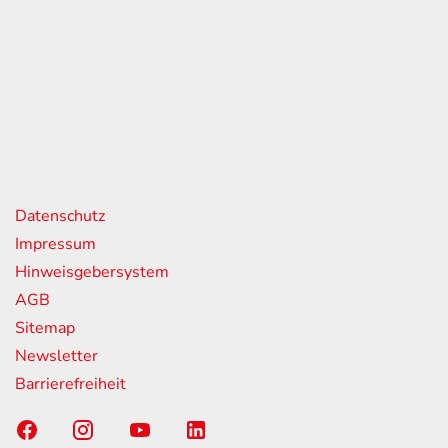
eiten
itag
07:00 - 18:00 Uhr
08:00 - 13:00 Uhr
geschlossen
nks
Datenschutz
Impressum
Hinweisgebersystem
AGB
Sitemap
Newsletter
Barrierefreiheit