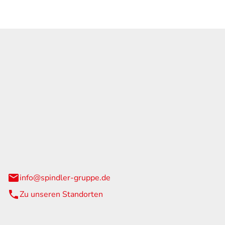
GmbH & Co. KG
traße 108
urg
info@spindler-gruppe.de
Zu unseren Standorten