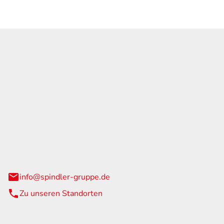
GmbH & Co. KG
traße 108
urg
info@spindler-gruppe.de
Zu unseren Standorten