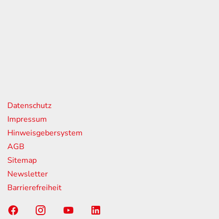
eiten
itag
07:00 - 18:00 Uhr
08:00 - 13:00 Uhr
geschlossen
nks
Datenschutz
Impressum
Hinweisgebersystem
AGB
Sitemap
Newsletter
Barrierefreiheit