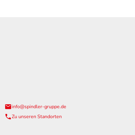
GmbH & Co. KG
traße 108
urg
info@spindler-gruppe.de
Zu unseren Standorten