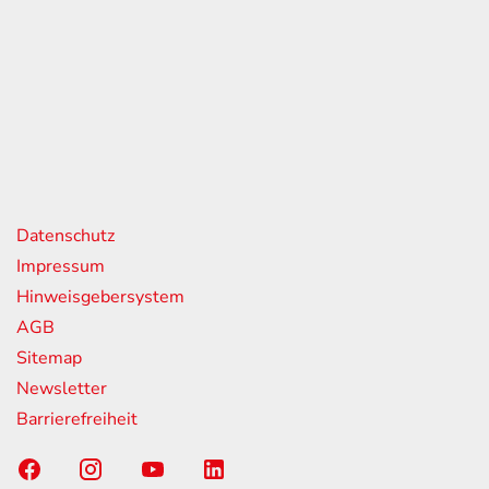
eiten
itag
07:00 - 18:00 Uhr
08:00 - 13:00 Uhr
geschlossen
nks
Datenschutz
Impressum
Hinweisgebersystem
AGB
Sitemap
Newsletter
Barrierefreiheit