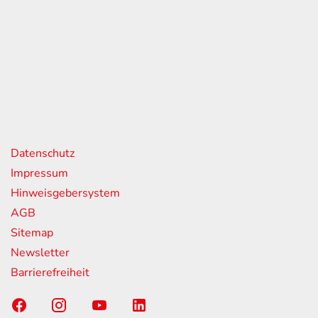
eiten
itag
07:00 - 18:00 Uhr
08:00 - 13:00 Uhr
geschlossen
nks
Datenschutz
Impressum
Hinweisgebersystem
AGB
Sitemap
Newsletter
Barrierefreiheit