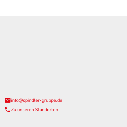
GmbH & Co. KG
traße 108
urg
info@spindler-gruppe.de
Zu unseren Standorten