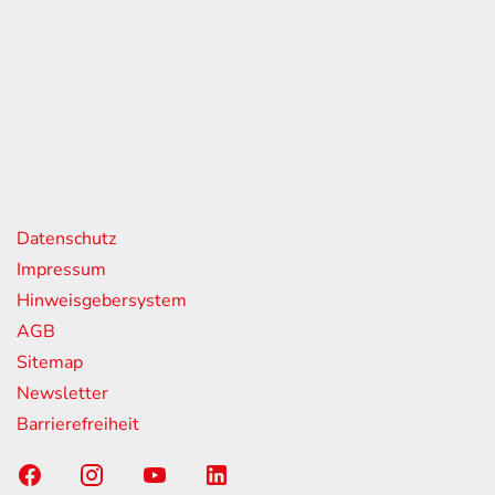
eiten
itag
07:00 - 18:00 Uhr
08:00 - 13:00 Uhr
geschlossen
nks
Datenschutz
Impressum
Hinweisgebersystem
AGB
Sitemap
Newsletter
Barrierefreiheit