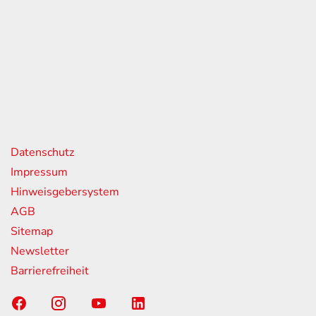
eiten
itag
07:00 - 18:00 Uhr
08:00 - 13:00 Uhr
geschlossen
nks
Datenschutz
Impressum
Hinweisgebersystem
AGB
Sitemap
Newsletter
Barrierefreiheit