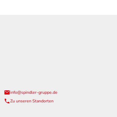
GmbH & Co. KG
traße 108
urg
info@spindler-gruppe.de
Zu unseren Standorten