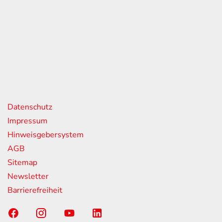
eiten
itag
07:00 - 18:00 Uhr
08:00 - 13:00 Uhr
geschlossen
nks
Datenschutz
Impressum
Hinweisgebersystem
AGB
Sitemap
Newsletter
Barrierefreiheit