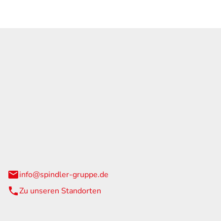
GmbH & Co. KG
traße 108
urg
info@spindler-gruppe.de
Zu unseren Standorten