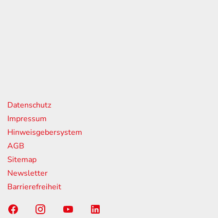
eiten
itag
07:00 - 18:00 Uhr
08:00 - 13:00 Uhr
geschlossen
nks
Datenschutz
Impressum
Hinweisgebersystem
AGB
Sitemap
Newsletter
Barrierefreiheit