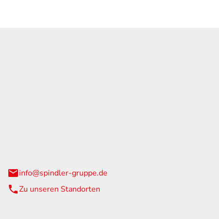
GmbH & Co. KG
traße 108
urg
info@spindler-gruppe.de
Zu unseren Standorten