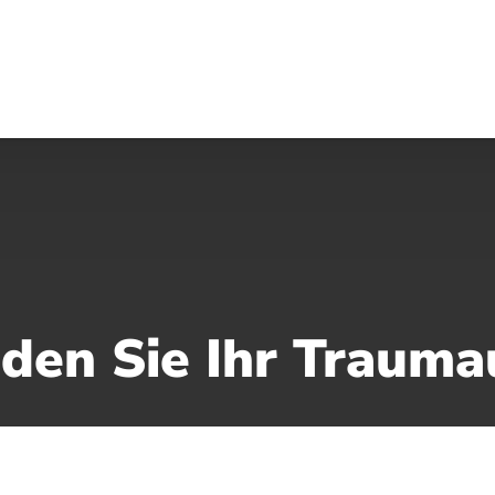
nden Sie Ihr Trauma