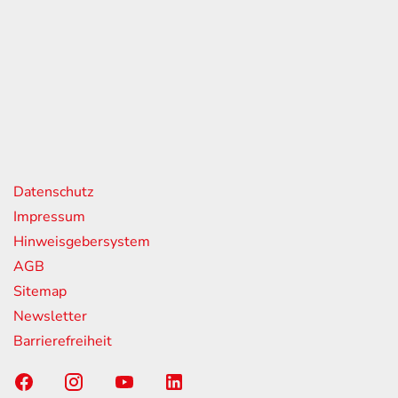
eiten
itag
07:00 - 18:00 Uhr
08:00 - 13:00 Uhr
geschlossen
nks
Datenschutz
Impressum
Hinweisgebersystem
AGB
Sitemap
Newsletter
Barrierefreiheit