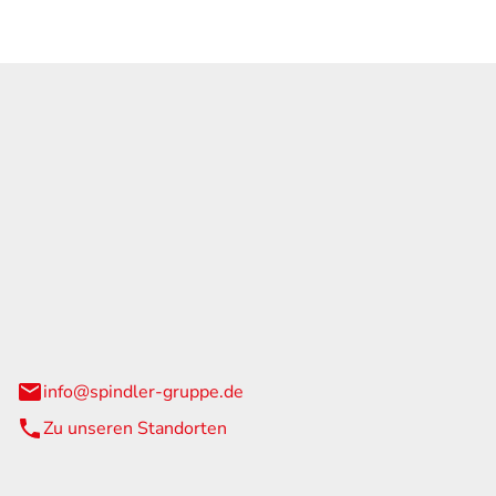
GmbH & Co. KG
traße 108
urg
info@spindler-gruppe.de
Zu unseren Standorten