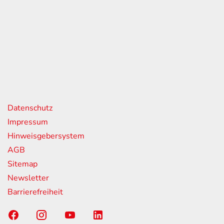
eiten
itag
07:00 - 18:00 Uhr
08:00 - 13:00 Uhr
geschlossen
nks
Datenschutz
Impressum
Hinweisgebersystem
AGB
Sitemap
Newsletter
Barrierefreiheit