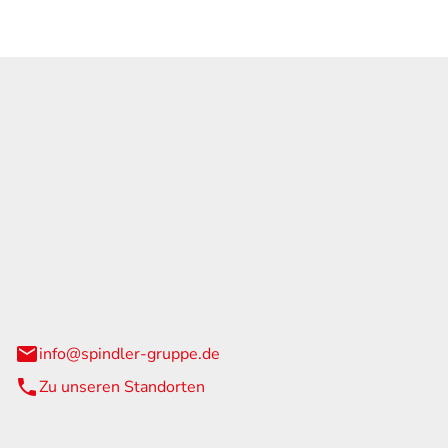
GmbH & Co. KG
traße 108
urg
info@spindler-gruppe.de
Zu unseren Standorten