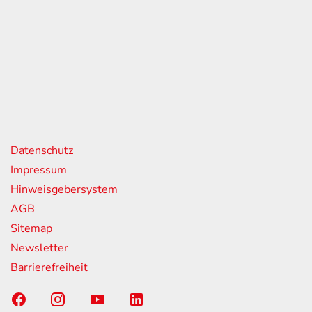
eiten
itag
07:00 - 18:00 Uhr
08:00 - 13:00 Uhr
geschlossen
nks
Datenschutz
Impressum
Hinweisgebersystem
AGB
Sitemap
Newsletter
Barrierefreiheit