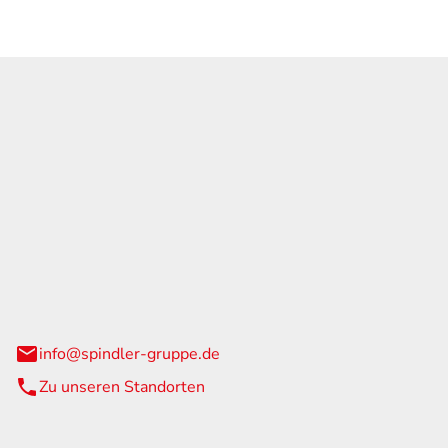
GmbH & Co. KG
traße 108
urg
info@spindler-gruppe.de
Zu unseren Standorten