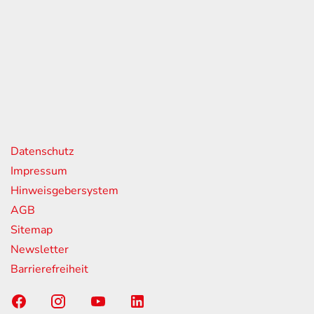
eiten
itag
07:00 - 18:00 Uhr
08:00 - 13:00 Uhr
geschlossen
nks
Datenschutz
Impressum
Hinweisgebersystem
AGB
Sitemap
Newsletter
Barrierefreiheit