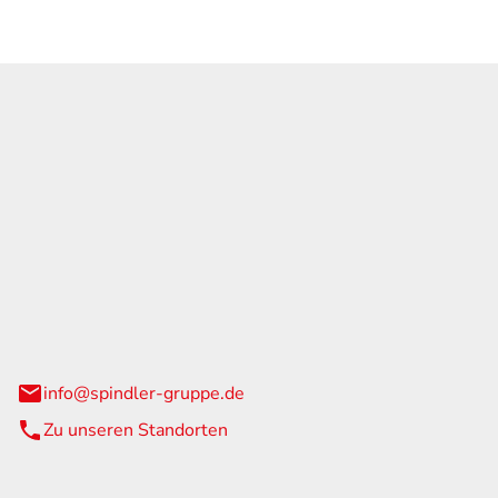
GmbH & Co. KG
traße 108
urg
info@spindler-gruppe.de
Zu unseren Standorten