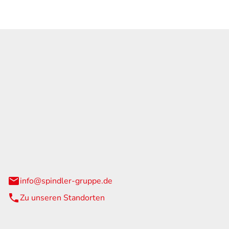
GmbH & Co. KG
traße 108
urg
info@spindler-gruppe.de
Zu unseren Standorten