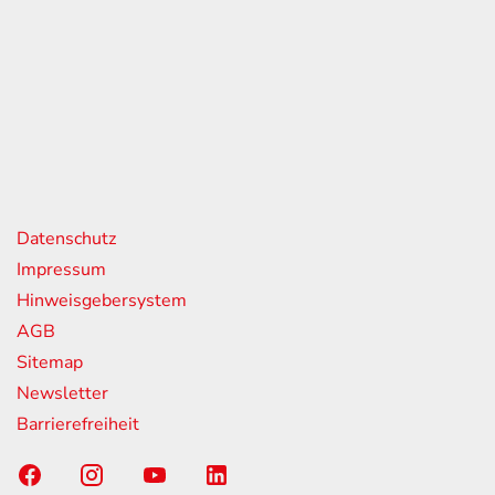
eiten
itag
07:00 - 18:00 Uhr
08:00 - 13:00 Uhr
geschlossen
nks
Datenschutz
Impressum
Hinweisgebersystem
AGB
Sitemap
Newsletter
Barrierefreiheit