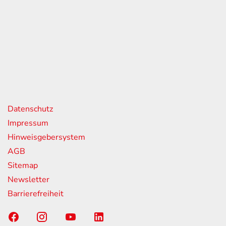
eiten
itag
07:00 - 18:00 Uhr
08:00 - 13:00 Uhr
geschlossen
nks
Datenschutz
Impressum
Hinweisgebersystem
AGB
Sitemap
Newsletter
Barrierefreiheit