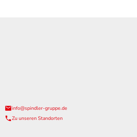
GmbH & Co. KG
traße 108
urg
info@spindler-gruppe.de
Zu unseren Standorten