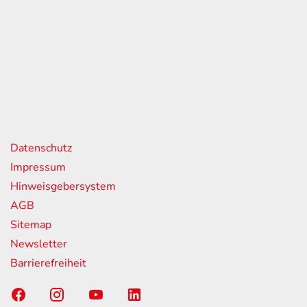
eiten
itag
07:00 - 18:00 Uhr
08:00 - 13:00 Uhr
geschlossen
nks
Datenschutz
Impressum
Hinweisgebersystem
AGB
Sitemap
Newsletter
Barrierefreiheit