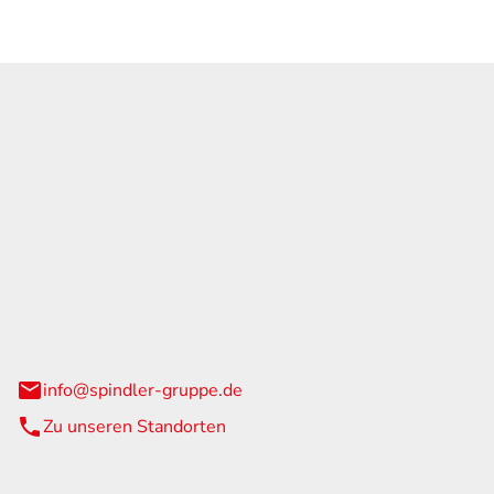
GmbH & Co. KG
traße 108
urg
info@spindler-gruppe.de
Zu unseren Standorten