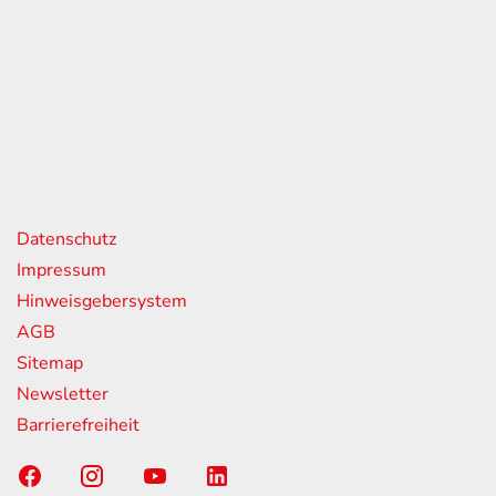
eiten
itag
07:00 - 18:00 Uhr
08:00 - 13:00 Uhr
geschlossen
nks
Datenschutz
Impressum
Hinweisgebersystem
AGB
Sitemap
Newsletter
Barrierefreiheit