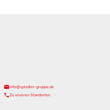
GmbH & Co. KG
traße 108
urg
info@spindler-gruppe.de
Zu unseren Standorten