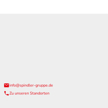
GmbH & Co. KG
traße 108
urg
info@spindler-gruppe.de
Zu unseren Standorten