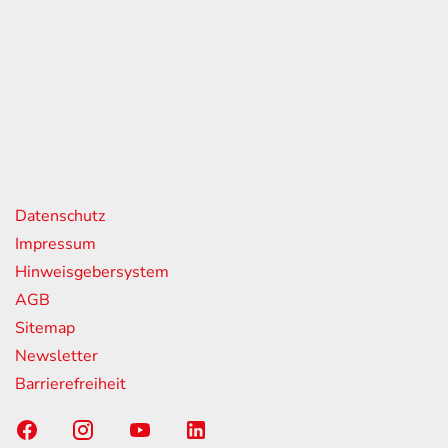
eiten
itag
07:00 - 18:00 Uhr
08:00 - 13:00 Uhr
geschlossen
nks
Datenschutz
Impressum
Hinweisgebersystem
AGB
Sitemap
Newsletter
Barrierefreiheit