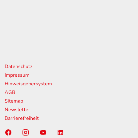
eiten
itag
07:00 - 18:00 Uhr
08:00 - 13:00 Uhr
geschlossen
nks
Datenschutz
Impressum
Hinweisgebersystem
AGB
Sitemap
Newsletter
Barrierefreiheit