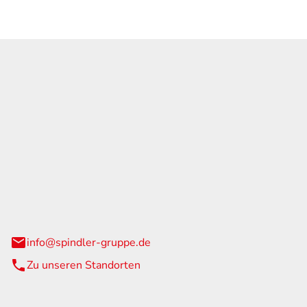
GmbH & Co. KG
traße 108
urg
info@spindler-gruppe.de
Zu unseren Standorten