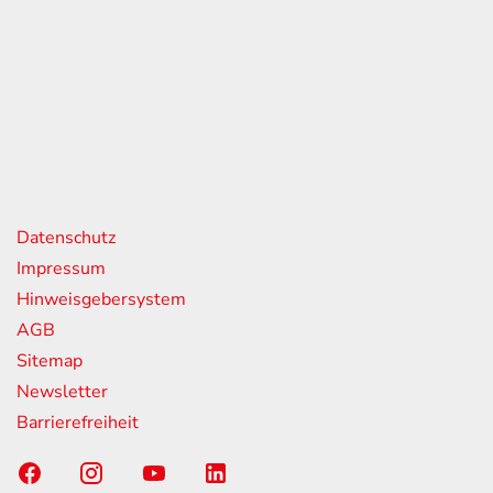
eiten
itag
07:00 - 18:00 Uhr
08:00 - 13:00 Uhr
geschlossen
nks
Datenschutz
Impressum
Hinweisgebersystem
AGB
Sitemap
Newsletter
Barrierefreiheit