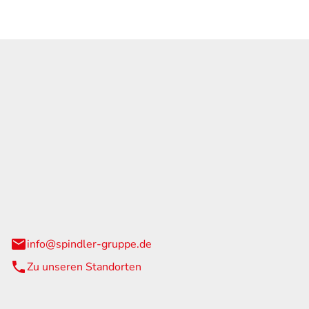
GmbH & Co. KG
traße 108
urg
info@spindler-gruppe.de
Zu unseren Standorten