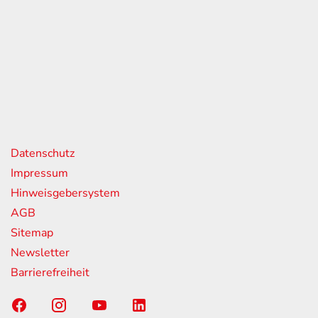
eiten
itag
07:00 - 18:00 Uhr
08:00 - 13:00 Uhr
geschlossen
nks
Datenschutz
Impressum
Hinweisgebersystem
AGB
Sitemap
Newsletter
Barrierefreiheit