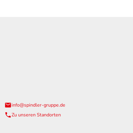
GmbH & Co. KG
traße 108
urg
info@spindler-gruppe.de
Zu unseren Standorten