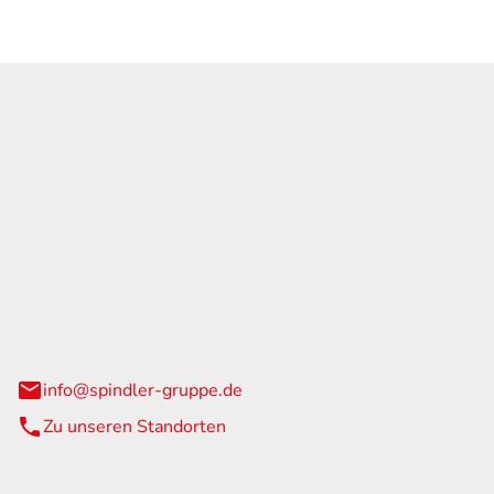
GmbH & Co. KG
traße 108
urg
info@spindler-gruppe.de
Zu unseren Standorten