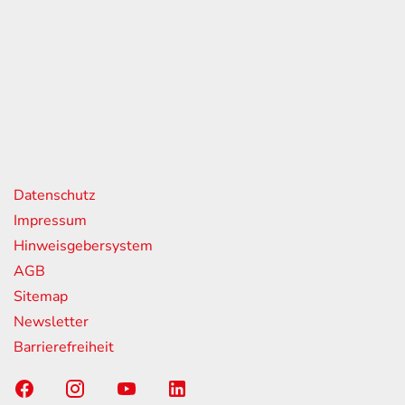
eiten
itag
07:00 - 18:00 Uhr
08:00 - 13:00 Uhr
geschlossen
nks
Datenschutz
Impressum
Hinweisgebersystem
AGB
Sitemap
Newsletter
Barrierefreiheit